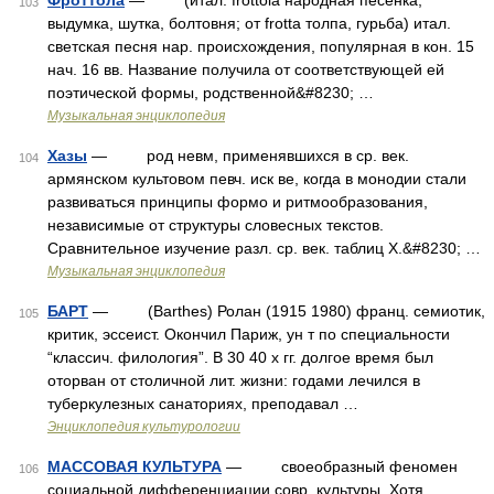
Фроттола
— (итал. frottola народная песенка,
103
выдумка, шутка, болтовня; от frotta толпа, гурьба) итал.
светская песня нар. происхождения, популярная в кон. 15
нач. 16 вв. Название получила от соответствующей ей
поэтической формы, родственной&#8230; …
Музыкальная энциклопедия
Хазы
— род невм, применявшихся в ср. век.
104
армянском культовом певч. иск ве, когда в монодии стали
развиваться принципы формо и ритмообразования,
независимые от структуры словесных текстов.
Сравнительное изучение разл. ср. век. таблиц X.&#8230; …
Музыкальная энциклопедия
БАРТ
— (Barthes) Ролан (1915 1980) франц. семиотик,
105
критик, эссеист. Окончил Париж, ун т по специальности
“классич. филология”. В 30 40 х гг. долгое время был
оторван от столичной лит. жизни: годами лечился в
туберкулезных санаториях, преподавал …
Энциклопедия культурологии
МАССОВАЯ КУЛЬТУРА
— своеобразный феномен
106
социальной дифференциации совр. культуры. Хотя