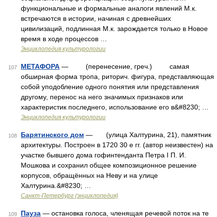
функциональные и формальные аналоги явлений М.к.
встречаются в истории, начиная с древнейших
цивилизаций, подлинная М.к. зарождается только в Новое
время в ходе процессов …
Энциклопедия культурологии
МЕТАФОРА
— (перенесение, греч.) самая
107
обширная форма тропа, риторич. фигура, представляющая
собой уподобление одного понятия или представления
другому, перенос на него значимых признаков или
характеристик последнего, использование его в&#8230; …
Энциклопедия культурологии
Барятинского дом
— (улица Халтурина, 21), памятник
108
архитектуры. Построен в 1720 30 е гг. (автор неизвестен) на
участке бывшего дома гофинтенданта Петра I П. И.
Мошкова и сохранил общее композиционное решение
корпусов, обращённых на Неву и на улице
Халтурина.&#8230; …
Санкт-Петербург (энциклопедия)
Пауза
— остановка голоса, членящая речевой поток на те
109