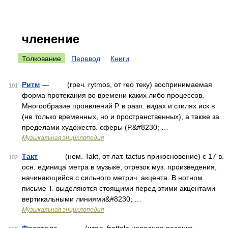
членение
Толкование
Перевод
Книги
Ритм
— (греч. rytmos, от reo теку) воспринимаемая
101
форма протекания во времени каких либо процессов.
Многообразие проявлений Р. в разл. видах и стилях иск в
(не только временных, но и пространственных), а также за
пределами художеств. сферы (Р.&#8230; …
Музыкальная энциклопедия
Такт
— (нем. Takt, от лат. tactus прикосновение) с 17 в.
102
осн. единица метра в музыке, отрезок муз. произведения,
начинающийся с сильного метрич. акцента. В нотном
письме Т. выделяются стоящими перед этими акцентами
вертикальными линиями&#8230; …
Музыкальная энциклопедия