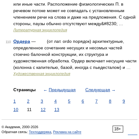
или иные части. Расположение физиологических П. в
речевом потоке может не совпадать с установленным
членением речи на слова и даже на предложения. С одной
стороны, паузы обычно отсутствуют между&#8230; …
Литературная энциклопедия
Ордера
— (от лат. ordo порядок) архитектурные,
110
определенное сочетание несущих и несомых частей
стоечно балочной конструкции, их структура и
художественная обработка. Ордер включает несущие части
(колонна с капителью, базой, иногда с пьедесталом) и …
Художественная энциклопедия
Страницы
←
Предыдущая
Следующая
→
1
2
3
4
5
6
7
8
9
10
11
12
13
© Академик, 2000-2026
18+
Обратная связь:
Техподдержка
,
Реклама на сайте